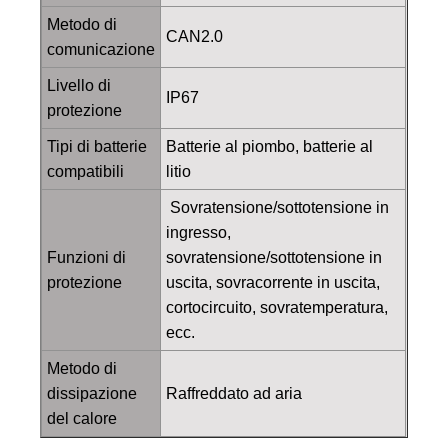
Metodo di
CAN2.0
comunicazione
Livello di
IP67
protezione
Tipi di batterie
Batterie al piombo, batterie al
compatibili
litio
Sovratensione/sottotensione in
ingresso,
Funzioni di
sovratensione/sottotensione in
protezione
uscita, sovracorrente in uscita,
cortocircuito, sovratemperatura,
ecc.
Metodo di
dissipazione
Raffreddato ad aria
del calore