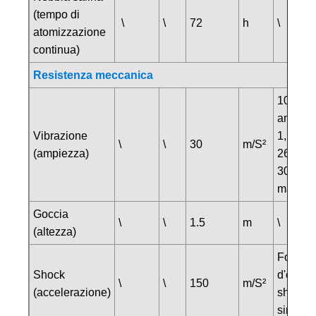
(tempo di
\
\
72
h
\
atomizzazione
continua)
Resistenza meccanica
10~25 
ampiez
Vibrazione
1,2 mm
\
\
30
m/S²
(ampiezza)
26~500
30 m/s²
massim
Goccia
\
\
1.5
m
\
(altezza)
Forma
Shock
d'onda 
\
\
150
m/S²
(accelerazione)
shock: 
sinusoi