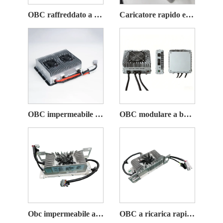
OBC raffreddato a liquido IP67 ad alta potenza da 6,6 kW
Caricatore rapido esclusivo per carrello da golf ad alta potenza da 600 W
OBC impermeabile IP67 ad alta potenza da 6,2 kW
OBC modulare a basso consumo da 3,3 kW per mini veicoli elettrici
Obc impermeabile a bassa potenza da 1,5 kW per veicoli elettrici
OBC a ricarica rapida multi-scena ad alta efficienza da 1,2 kW