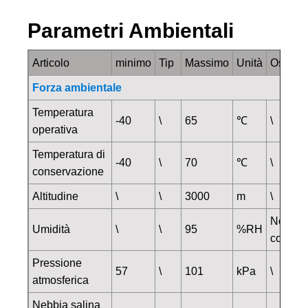
Parametri Ambientali
Articolo
minimo
Tip
Massimo
Unità
Osserva
Forza ambientale
Temperatura
-40
\
65
℃
\
operativa
Temperatura di
-40
\
70
℃
\
conservazione
Altitudine
\
\
3000
m
\
Nessun
Umidità
\
\
95
%RH
conden
Pressione
57
\
101
kPa
\
atmosferica
Nebbia salina