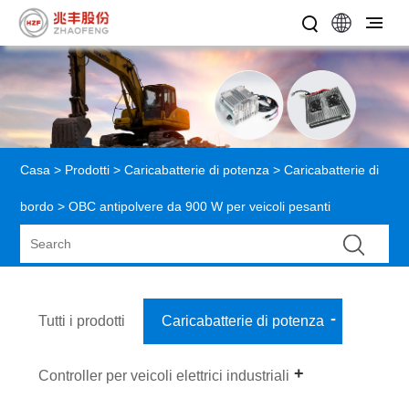
Casa
>
Prodotti
>
Caricabatterie di potenza
>
Caricabatterie di
bordo
> OBC antipolvere da 900 W per veicoli pesanti
Tutti i prodotti
Caricabatterie di potenza
Controller per veicoli elettrici industriali