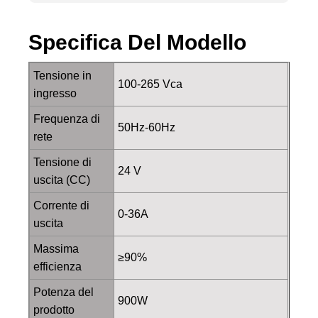
Specifica Del Modello
Tensione in
100-265 Vca
ingresso
Frequenza di
50Hz-60Hz
rete
Tensione di
24 V
uscita (CC)
Corrente di
0-36A
uscita
Massima
≥90%
efficienza
Potenza del
900W
prodotto