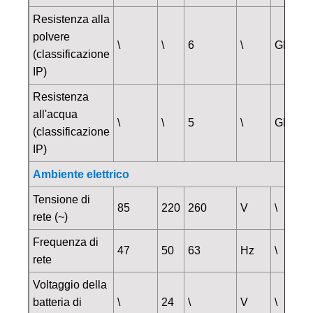
Resistenza alla
polvere
\
\
6
\
GB420
(classificazione
IP)
Resistenza
all'acqua
\
\
5
\
GB420
(classificazione
IP)
Ambiente elettrico
Tensione di
85
220
260
V
\
rete (~)
Frequenza di
47
50
63
Hz
\
rete
Voltaggio della
batteria di
\
24
\
V
\