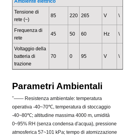
Ambiente elettrico
Tensione di
85
220
265
V
\
rete (~)
Frequenza di
45
50
60
Hz
\
rete
Voltaggio della
batteria di
70
0
95
V
\
trazione
Parametri Ambientali
"—— Resistenza ambientale: temperatura
operativa -40~70℃, temperatura di stoccaggio
-40~80℃; altitudine massima 4000 m, umidità
0~95% RH (senza condensa d'acqua), pressione
atmosferica 57~101 kPa; tempo di atomizzazione