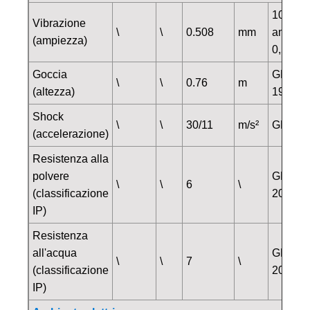
10~60 
Vibrazione
\
\
0.508
mm
ampiez
(ampiezza)
0,508 
Goccia
GB/T24
\
\
0.76
m
(altezza)
1995
Shock
\
\
30/11
m/s²
GB/T 2
(accelerazione)
Resistenza alla
polvere
GB/T42
\
\
6
\
(classificazione
2017
IP)
Resistenza
all'acqua
GB/T42
\
\
7
\
(classificazione
2017
IP)