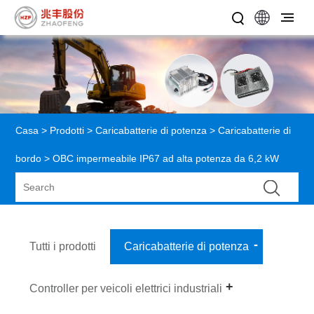
Casa
>
Prodotti
>
Caricabatterie di potenza
>
Caricabatterie di
bordo
> OBC impermeabile IP67 ad alta potenza da 6,2 kW
Tutti i prodotti
Caricabatterie di potenza
Controller per veicoli elettrici industriali