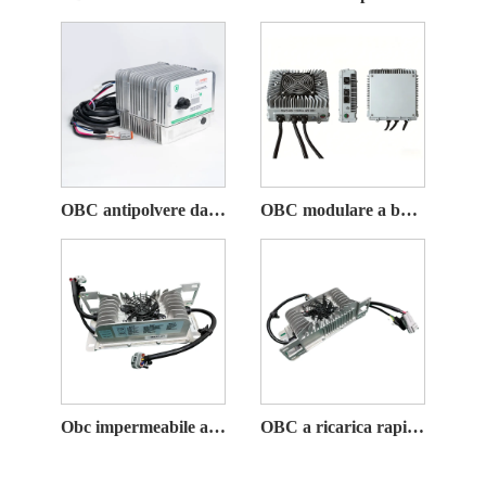
OBC antipolvere da 900 W per veicoli pesanti
OBC modulare a basso consumo da 3,3 kW per mini veicoli elettrici
Obc impermeabile a bassa potenza da 1,5 kW per veicoli elettrici
OBC a ricarica rapida multi-scena ad alta efficienza da 1,2 kW