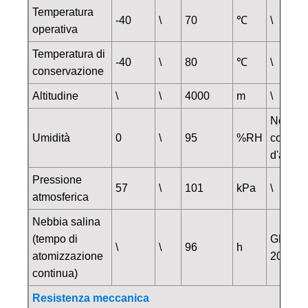
Temperatura
-40
\
70
℃
\
operativa
Temperatura di
-40
\
80
℃
\
conservazione
Altitudine
\
\
4000
m
\
Nessun
Umidità
0
\
95
%RH
conden
d'acqu
Pressione
57
\
101
kPa
\
atmosferica
Nebbia salina
(tempo di
GB/T24
\
\
96
h
atomizzazione
2012
continua)
Resistenza meccanica